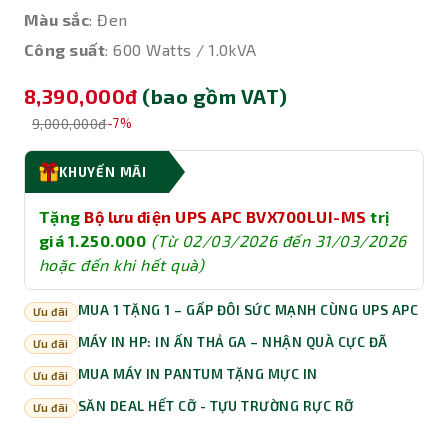
Màu sắc
: Đen
Công suất
: 600 Watts / 1.0kVA
8,390,000đ
(bao gồm VAT)
9,000,000đ
-7%
KHUYẾN MÃI
Tặng
Bộ lưu điện UPS APC BVX700LUI-MS
trị
giá 1.250.000
(Từ 02/03/2026 đến 31/03/2026
hoặc đến khi hết quà)
MUA 1 TẶNG 1 – GẤP ĐÔI SỨC MẠNH CÙNG UPS APC
Ưu đãi
MÁY IN HP: IN ẤN THẢ GA – NHẬN QUÀ CỰC ĐÃ
Ưu đãi
MUA MÁY IN PANTUM TẶNG MỰC IN
Ưu đãi
SĂN DEAL HẾT CỠ - TỰU TRƯỜNG RỰC RỠ
Ưu đãi