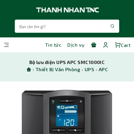
Tin tức
Dịch vụ
Cart
Bộ lưu điện UPS APC SMC1000IC
›
Thiết Bị Văn Phòng
›
UPS
›
APC