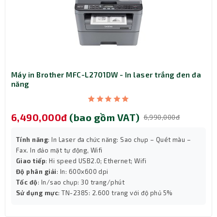
Máy in Brother MFC-L2701DW - In laser trắng đen đa
năng
6,490,000đ
(bao gồm VAT)
6,990,000đ
Tính năng
: In Laser đa chức năng: Sao chụp – Quét màu –
Fax. In đảo mặt tự động, Wifi
Giao tiếp
: Hi speed USB2.0; Ethernet; Wifi
Độ phân giải
: In: 600x600 dpi
Tốc độ
: In/sao chụp: 30 trang/phút
Sử dụng mực
: TN-2385: 2.600 trang với độ phủ 5%