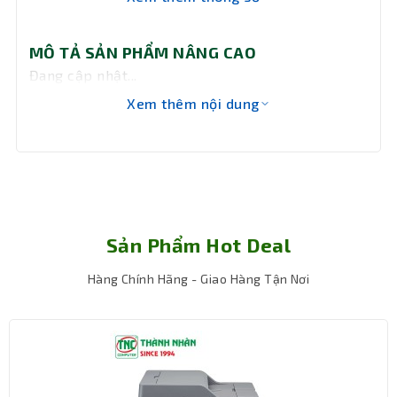
Kích
219 x 171 x 439mm
thước
MÔ TẢ SẢN PHẨM NÂNG CAO
Đang cập nhật...
Khối
17,27kg
lượng
Xem thêm nội dung
Bảo hành
36 tháng
Sản Phẩm Hot Deal
Hàng Chính Hãng - Giao Hàng Tận Nơi