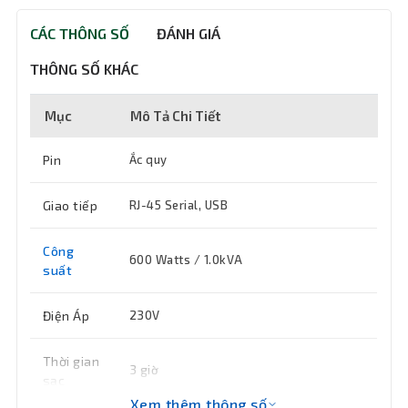
CÁC THÔNG SỐ
ĐÁNH GIÁ
THÔNG SỐ KHÁC
Mục
Mô Tả Chi Tiết
Pin
Ắc quy
Giao tiếp
RJ-45 Serial, USB
Công
600 Watts / 1.0kVA
suất
Điện Áp
230V
Thời gian
3 giờ
sạc
Xem thêm thông số