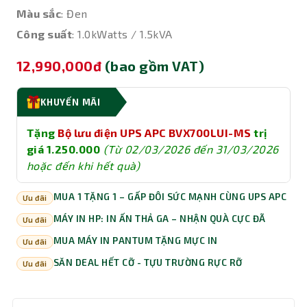
Màu sắc
: Đen
Công suất
: 1.0kWatts / 1.5kVA
12,990,000đ
(bao gồm VAT)
KHUYẾN MÃI
Tặng
Bộ lưu điện UPS APC BVX700LUI-MS
trị
giá 1.250.000
(Từ 02/03/2026 đến 31/03/2026
hoặc đến khi hết quà)
MUA 1 TẶNG 1 – GẤP ĐÔI SỨC MẠNH CÙNG UPS APC
Ưu đãi
MÁY IN HP: IN ẤN THẢ GA – NHẬN QUÀ CỰC ĐÃ
Ưu đãi
MUA MÁY IN PANTUM TẶNG MỰC IN
Ưu đãi
SĂN DEAL HẾT CỠ - TỰU TRƯỜNG RỰC RỠ
Ưu đãi