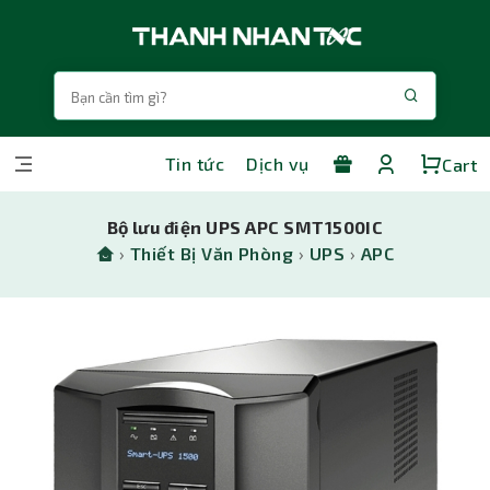
Tin tức
Dịch vụ
Cart
Bộ lưu điện UPS APC SMT1500IC
›
Thiết Bị Văn Phòng
›
UPS
›
APC