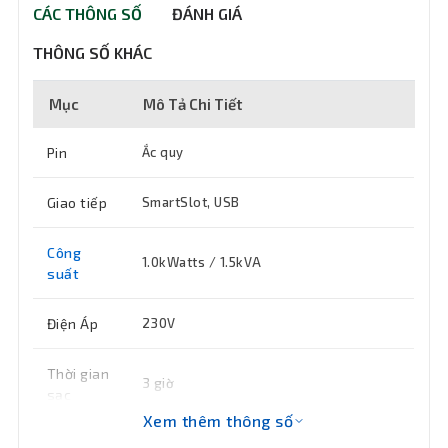
CÁC THÔNG SỐ
ĐÁNH GIÁ
THÔNG SỐ KHÁC
Mục
Mô Tả Chi Tiết
Pin
Ắc quy
Giao tiếp
SmartSlot, USB
Công
1.0kWatts / 1.5kVA
suất
Điện Áp
230V
Thời gian
3 giờ
sạc
Xem thêm thông số
Kích