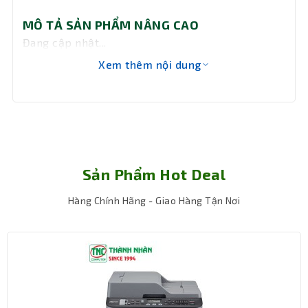
219 x 171 x 439mm
thước
MÔ TẢ SẢN PHẨM NÂNG CAO
Đang cập nhật...
Khối
24.09kg
lượng
Xem thêm nội dung
Bảo hành
36 tháng
Sản Phẩm Hot Deal
Hàng Chính Hãng - Giao Hàng Tận Nơi