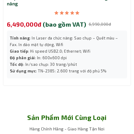
Kết nối linh hoạt và đa dạng
năng
Máy Scan
HP N7000 snw1 được trang bị nhiều tùy chọn
kết nối, giúp tích hợp dễ dàng vào mọi môi trường làm
6,490,000đ
(bao gồm VAT)
6,990,000đ
việc:
Ethernet 10/100/1000 Base-T: Kết nối mạng ổn định,
Tính năng
: In Laser đa chức năng: Sao chụp – Quét màu –
thích hợp cho các văn phòng có nhiều người dùng.
Fax. In đảo mặt tự động, Wifi
USB 3.0: Tối ưu tốc độ truyền dữ liệu khi quét trực tiếp
Giao tiếp
: Hi speed USB2.0; Ethernet; Wifi
sang máy tính.
Độ phân giải
: In: 600x600 dpi
Wi-Fi 802.11 b/g/n và Wi-Fi Direct: Kết nối không dây linh
Tốc độ
: In/sao chụp: 30 trang/phút
hoạt, thuận tiện cho việc quét tài liệu từ mọi vị trí.
Sử dụng mực
: TN-2385: 2.600 trang với độ phủ 5%
Ngoài việc quét trực tiếp vào máy tính, máy còn hỗ trợ:
Scan to USB Drive: Lưu trực tiếp vào ổ USB.
Scan to Email / Network Folder / SharePoint / Shortcut
/ Cloud: Tích hợp các nền tảng số hóa hiện đại, dễ dàng
chia sẻ và quản lý dữ liệu.
Sản Phẩm Mới Cùng Loại
Hàng Chính Hãng - Giao Hàng Tận Nơi