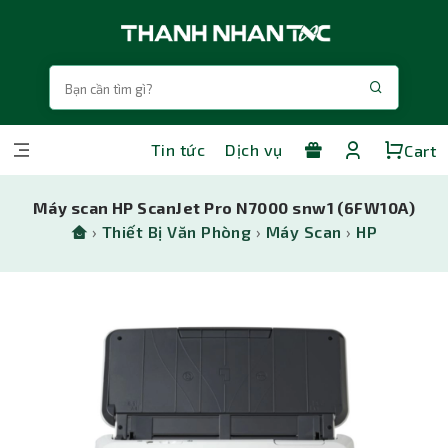
Tin tức
Dịch vụ
Cart
Máy scan HP ScanJet Pro N7000 snw1 (6FW10A)
›
Thiết Bị Văn Phòng
›
Máy Scan
›
HP