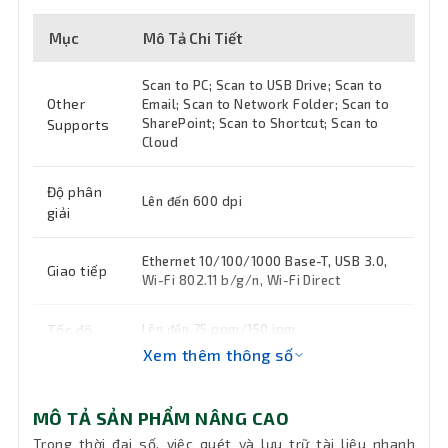
Mục
Mô Tả Chi Tiết
Scan to PC; Scan to USB Drive; Scan to
Other
Email; Scan to Network Folder; Scan to
SharePoint; Scan to Shortcut; Scan to
Supports
Cloud
Độ phân
Lên đến 600 dpi
giải
Ethernet 10/100/1000 Base-T, USB 3.0,
Giao tiếp
Wi-Fi 802.11 b/g/n, Wi-Fi Direct
Tốc độ
Lên đến 75 ppm/150 ipm
Xem thêm thông số
Nguồn
90 - 264 VAC
MÔ TẢ SẢN PHẨM NÂNG CAO
Windows 11; Windows 10; Windows 8.1;
Trong thời đại số, việc quét và lưu trữ tài liệu nhanh
Tương
Windows 7; macOS 10.13 High Sierra;