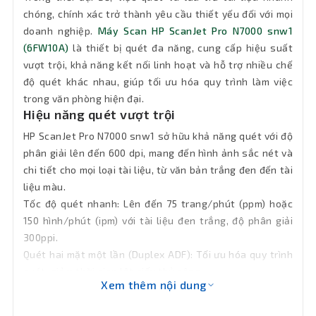
macOS 10.14 Mojave; macOS 10.15
chóng, chính xác trở thành yêu cầu thiết yếu đối với mọi
thích
Catalina; Linux; Citrix
doanh nghiệp.
Máy Scan HP ScanJet Pro N7000 snw1
(6FW10A)
là thiết bị quét đa năng, cung cấp hiệu suất
Tính
vượt trội, khả năng kết nối linh hoạt và hỗ trợ nhiều chế
Quét Trắng đen và Quét màu; Quét hai
năng
độ quét khác nhau, giúp tối ưu hóa quy trình làm việc
mặt một lần ADF
chính
trong văn phòng hiện đại.
Hiệu năng quét vượt trội
Kích
310 x 198 x 190mm
HP ScanJet Pro N7000 snw1 sở hữu khả năng quét với độ
thước
phân giải lên đến 600 dpi, mang đến hình ảnh sắc nét và
chi tiết cho mọi loại tài liệu, từ văn bản trắng đen đến tài
Khối
4.0kg
liệu màu.
lượng
Tốc độ quét nhanh: Lên đến 75 trang/phút (ppm) hoặc
150 hình/phút (ipm) với tài liệu đen trắng, độ phân giải
Bảo hành
12 tháng
300ppi.
Quét hai mặt một lần (Duplex ADF): Tối ưu hóa quy trình
quét, giảm thời gian lật giấy thủ công.
Xem thêm nội dung
Hỗ trợ quét màu: Đảm bảo lưu trữ tài liệu quảng cáo, báo
cáo, hợp đồng hay biểu mẫu đầy màu sắc một cách sống