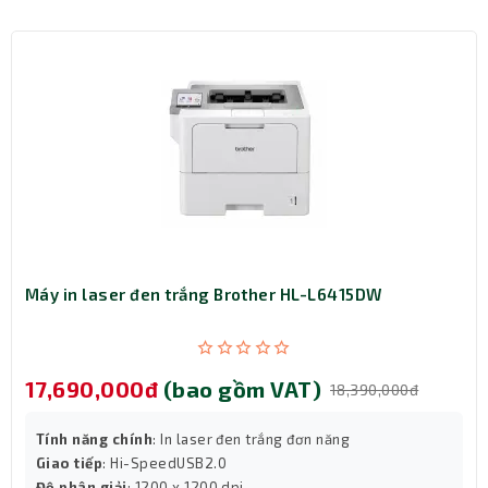
Máy in laser đen trắng Brother HL-L6415DW
Thiết kế gọn nhẹ, tiện lợi
Máy có kích thước 310 x 198 x 190 mm và trọng lượng 4.0
17,690,000đ
(bao gồm VAT)
18,390,000đ
kg, thiết kế nhỏ gọn nhưng vẫn đảm bảo độ bền và khả
năng quét liên tục. Dù đặt trên bàn làm việc hay trong
Tính năng chính
: In laser đen trắng đơn năng
phòng lưu trữ, máy không chiếm nhiều diện tích và dễ
Giao tiếp
: Hi-SpeedUSB2.0
dàng di chuyển khi cần.
Độ phân giải
: 1200 x 1200 dpi