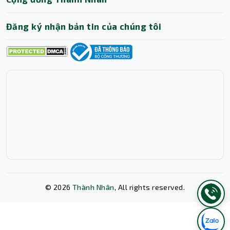
phù hợp với nhiều chuẩn điện áp, đảm bảo hoạt động ổn
định trong môi trường văn phòng đa quốc gia. Thiết bị
Đăng ký nhận bản tin của chúng tôi
được chế tạo để vận hành bền bỉ, đáp ứng nhu cầu quét
tài liệu hàng ngày mà không lo gián đoạn.
Tính năng nổi bật
Máy Scan HP N7000 snw1 tích hợp nhiều tính năng
thông minh:
Quét hai mặt (Duplex) một lần: Giảm tối đa thao tác thủ
công, nâng cao hiệu suất làm việc.
Quét màu và đen trắng: Linh hoạt cho mọi loại tài liệu.
Hỗ trợ nhiều phương thức quét: Scan to PC, USB, Email,
Network Folder, SharePoint, Shortcut, Cloud.
Tương thích nhiều hệ điều hành: Windows 11, 10, 8.1, 7;
macOS 10.13 – 10.15; Linux; Citrix.
Tốc độ quét vượt trội: Đáp ứng nhu cầu văn phòng với
©
2026
Thành Nhân
, All rights reserved.
khối lượng quét lớn.
Ứng dụng thực tế
Máy HP ScanJet Pro N7000 snw1 phù hợp với:
Văn phòng doanh nghiệp cần số hóa hợp đồng, hóa đơn
Xóa lịch sử chat?