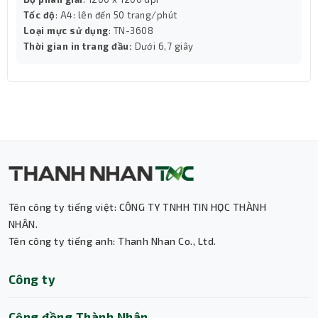
Tốc độ
: A4: lên đến 50 trang/phút
Loại mực sử dụng
: TN-3608
Thời gian in trang đầu:
Dưới 6,7 giây
Tên công ty tiếng việt: CÔNG TY TNHH TIN HỌC THÀNH
NHÂN.
Tên công ty tiếng anh: Thanh Nhan Co., Ltd.
Thành Nhân TNC
Công ty
Nguồn điện và độ bền
Trợ lý AI • Phản hồi tức thì
Máy Scan HP N7000 snw1 sử dụng nguồn 90 – 264 VAC,
Cộng đồng Thành Nhân