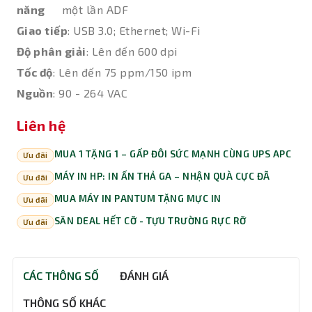
năng
một lần ADF
Giao tiếp
: USB 3.0; Ethernet; Wi-Fi
Độ phân giải
: Lên đến 600 dpi
Tốc độ
: Lên đến 75 ppm/150 ipm
Nguồn
: 90 - 264 VAC
Liên hệ
MUA 1 TẶNG 1 – GẤP ĐÔI SỨC MẠNH CÙNG UPS APC
Ưu đãi
MÁY IN HP: IN ẤN THẢ GA – NHẬN QUÀ CỰC ĐÃ
Ưu đãi
MUA MÁY IN PANTUM TẶNG MỰC IN
Ưu đãi
SĂN DEAL HẾT CỠ - TỰU TRƯỜNG RỰC RỠ
Ưu đãi
CÁC THÔNG SỐ
ĐÁNH GIÁ
THÔNG SỐ KHÁC