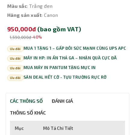
Màu sắc
: Trắng đen
Hãng sản xuất
: Canon
950,000đ
(bao gồm VAT)
1,590,000đ
-40%
MUA 1 TẶNG 1 – GẤP ĐÔI SỨC MẠNH CÙNG UPS APC
Ưu đãi
MÁY IN HP: IN ẤN THẢ GA – NHẬN QUÀ CỰC ĐÃ
Ưu đãi
MUA MÁY IN PANTUM TẶNG MỰC IN
Ưu đãi
SĂN DEAL HẾT CỠ - TỰU TRƯỜNG RỰC RỠ
Ưu đãi
CÁC THÔNG SỐ
ĐÁNH GIÁ
THÔNG SỐ KHÁC
Mục
Mô Tả Chi Tiết