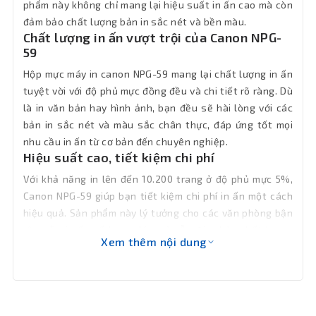
phẩm này không chỉ mang lại hiệu suất in ấn cao mà còn
đảm bảo chất lượng bản in sắc nét và bền màu.
Chất lượng in ấn vượt trội của Canon NPG-
59
Hộp mực máy in canon NPG-59 mang lại chất lượng in ấn
tuyệt vời với độ phủ mực đồng đều và chi tiết rõ ràng. Dù
là in văn bản hay hình ảnh, bạn đều sẽ hài lòng với các
bản in sắc nét và màu sắc chân thực, đáp ứng tốt mọi
nhu cầu in ấn từ cơ bản đến chuyên nghiệp.
Hiệu suất cao, tiết kiệm chi phí
Với khả năng in lên đến 10.200 trang ở độ phủ mực 5%,
Canon NPG-59 giúp bạn tiết kiệm chi phí in ấn một cách
hiệu quả. Sản phẩm này lý tưởng cho các văn phòng bận
rộn, cần in ấn số lượng lớn mà vẫn đảm bảo chất lượng
Xem thêm nội dung
bản in.
Sử dụng mực in canon này, bạn sẽ không phải lo lắng về
việc thay mực thường xuyên, giảm thiểu thời gian gián
đoạn công việc.