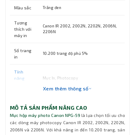
Màu sắc
Trắng đen
Tương
Canon IR 2002, 2002N, 2202N, 2006N,
thích với
2206N
máy in
Số trang
10.200 trang độ phủ 5%
in
Tính
năng
Mực In, Photocopy
chính
Xem thêm thông số
Bảo hành
0 tháng
MÔ TẢ SẢN PHẨM NÂNG CAO
Mực hộp máy photo Canon NPG-59
là lựa chọn tối ưu cho
các dòng máy photocopy Canon IR 2002, 2002N, 2202N,
2006N và 2206N. Với khả năng in đến 10.200 trang, sản