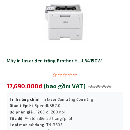
sản phẩm và đặt mua mực hộp máy photo Canon NPG-59
chính hãng với giá tốt nhất.
Máy in laser đen trắng Brother HL-L6415DW
17,690,000đ
(bao gồm VAT)
18,390,000đ
Tính năng chính
: In laser đen trắng đơn năng
Giao tiếp
: Hi-SpeedUSB2.0
Độ phân giải
: 1200 x 1200 dpi
Tốc độ
: A4: lên đến 50 trang/phút
Loại mực sử dụng
: TN-3608