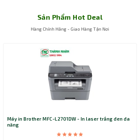
Sản Phẩm Hot Deal
Hàng Chính Hãng - Giao Hàng Tận Nơi
Tương thích hoàn hảo
Máy in Brother MFC-L2701DW - In laser trắng đen đa
năng
Mực hộp Canon
NPG-59 được thiết kế để tương thích
hoàn hảo với các dòng máy photocopy Canon IR 2002,