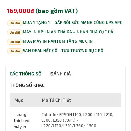
169,000đ
(bao gồm VAT)
MUA 1 TẶNG 1 – GẤP ĐÔI SỨC MẠNH CÙNG UPS APC
Ưu đãi
MÁY IN HP: IN ẤN THẢ GA – NHẬN QUÀ CỰC ĐÃ
Ưu đãi
MUA MÁY IN PANTUM TẶNG MỰC IN
Ưu đãi
SĂN DEAL HẾT CỠ - TỰU TRƯỜNG RỰC RỠ
Ưu đãi
CÁC THÔNG SỐ
ĐÁNH GIÁ
THÔNG SỐ KHÁC
Mục
Mô Tả Chi Tiết
Tương
Color for EPSON L100, L200, L110, L210,
thích với
L300, L350 (70ml) /
L220/L120/L310/L360/L1300
máy in