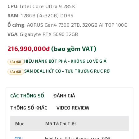
CPU
: Intel Core Ultra 9 285K
RAM
: 128GB (4x32GB) DDR5
Ổ cứng
: AORUS Gen4 7300 2TB, 320GB AI TOP 100E
VGA
: Gigabyte RTX 5090 32GB
216,990,000đ
(bao gồm VAT)
HIỆU NĂNG BỨT PHÁ - KHÔNG LO VỀ GIÁ
Ưu đãi
SĂN DEAL HẾT CỠ - TỰU TRƯỜNG RỰC RỠ
Ưu đãi
CÁC THÔNG SỐ
ĐÁNH GIÁ
THÔNG SỐ KHÁC
VIDEO REVIEW
Mục
Mô Tả Chi Tiết
CPU
Intel Core Ultra 9 processor 285K