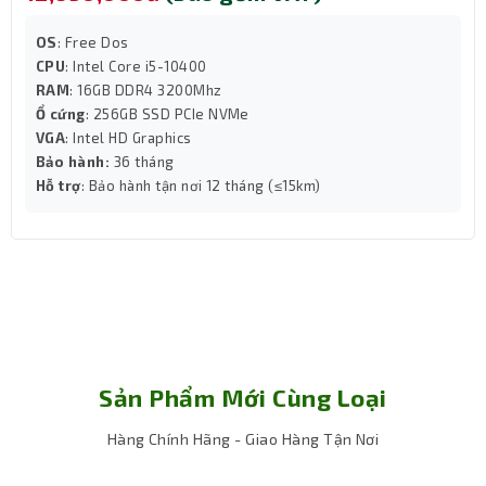
ghi siêu nhanh, trong khi ổ AI TOP 100E 320GB được thiết
OS
: Free Dos
kế riêng cho tác vụ trí tuệ nhân tạo – đóng vai trò như
CPU
: Intel Core i5-10400
bộ nhớ tạm tốc độ cao chuyên biệt cho quá trình huấn
RAM
: 16GB DDR4 3200Mhz
luyện và suy luận AI. Hệ thống này không chỉ lưu trữ
Ổ cứng
: 256GB SSD PCIe NVMe
nhanh mà còn tối ưu pipeline dữ liệu, giúp giảm độ trễ
VGA
: Intel HD Graphics
đáng kể trong quá trình xử lý thuật toán phức tạp.
Bảo hành:
36 tháng
Hỗ trợ
: Bảo hành tận nơi 12 tháng (≤15km)
Sản Phẩm Mới Cùng Loại
Hàng Chính Hãng - Giao Hàng Tận Nơi