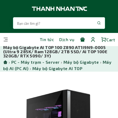
Tin tức
Dịch vụ
Cart
Máy bộ Gigabyte AI TOP 100 Z890 AT1I9N9-0005
(Ultra 9 285K/ Ram 128GB/ 2TB SSD/ AI TOP 100E
320GB/ RTX 5090/ 3Y)
›
PC - Máy trạm - Server
›
Máy bộ Gigabyte
›
Máy
bộ AI (PC AI)
›
Máy bộ Gigabyte AI TOP