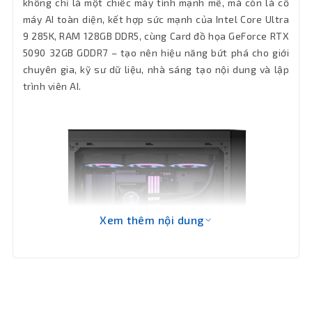
không chỉ là một chiếc máy tính mạnh mẽ, mà còn là cỗ
máy AI toàn diện, kết hợp sức mạnh của Intel Core Ultra
Bluetooth
5.3
9 285K, RAM 128GB DDR5, cùng Card đồ họa GeForce RTX
5090 32GB GDDR7 – tạo nên hiệu năng bứt phá cho giới
Phân loại
Full Tower
chuyên gia, kỹ sư dữ liệu, nhà sáng tạo nội dung và lập
trình viên AI.
Cổng xuất
1 x DisplayPort, 1 x HDMI
hình
2 x Intel Thunderbolt 5 (USB Type-C), 2
Cổng kết
x USB 3.2 Gen 1, 6 x USB 3.2 Gen 2 Type-
A, 2 x Antenna connectors, 2 x Audio
nối
Jacks
Xem thêm nội dung
OS
Windows 11 Pro / Linux
Phụ kiện
Full box
kèm theo
Nguồn
1600W 80 Plus Platinum PSU (ATX 3.1)