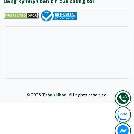
Đăng ký nhận bản tin của chúng tôi
Không chỉ mạnh mẽ, Gigabyte AI TOP 100 còn mang đến
diện mạo đậm chất chuyên nghiệp. Thùng máy Full
Tower kích thước 548 x 250 x 482 mm, được thiết kế với
luồng gió khoa học, tản nhiệt chủ động đa hướng, giúp
hệ thống luôn vận hành ổn định dù đang chạy ở công
suất tối đa.
Bên trong là nguồn 1600W 80 Plus Platinum PSU, chuẩn
ATX 3.1, cung cấp năng lượng cực kỳ ổn định cho toàn bộ
hệ thống. Nguồn công suất lớn này đảm bảo đáp ứng
trọn vẹn nhu cầu điện cho GPU RTX 5090, CPU Ultra 9, và
hệ thống lưu trữ tốc độ cao mà không xảy ra sụt áp hay
quá tải.
Thiết kế bên ngoài kết hợp giữa kim loại xám và kính
©
2026
Thành Nhân
, All rights reserved.
cường lực, tạo nên phong cách vừa hiện đại, vừa mạnh
mẽ – thể hiện rõ tinh thần “AI-powered workstation” mà
Gigabyte hướng đến.
Xóa lịch sử chat?