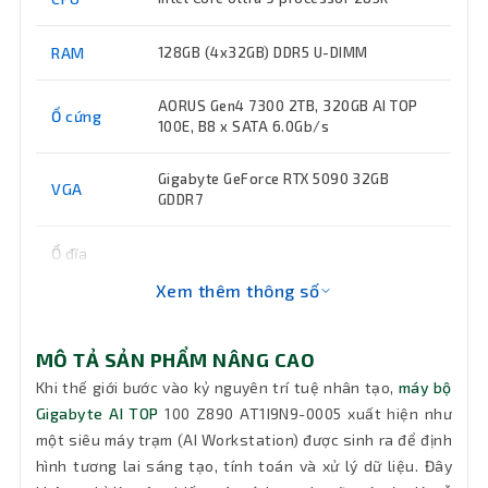
RAM
128GB (4x32GB) DDR5 U-DIMM
AORUS Gen4 7300 2TB, 320GB AI TOP
Ổ cứng
100E, B8 x SATA 6.0Gb/s
Gigabyte GeForce RTX 5090 32GB
VGA
GDDR7
Ổ đĩa
quang
Không có sẵn
Xem thêm thông số
(DVD)
Keyboard
Không có sẵn
MÔ TẢ SẢN PHẨM NÂNG CAO
Khi thế giới bước vào kỷ nguyên trí tuệ nhân tạo,
máy bộ
Wifi
Wi-Fi 7
Gigabyte AI TOP
100 Z890 AT1I9N9-0005 xuất hiện như
một siêu máy trạm (AI Workstation) được sinh ra để định
Kết nối
hình tương lai sáng tạo, tính toán và xử lý dữ liệu. Đây
Dual 10GbE Ethernet
mạng LAN