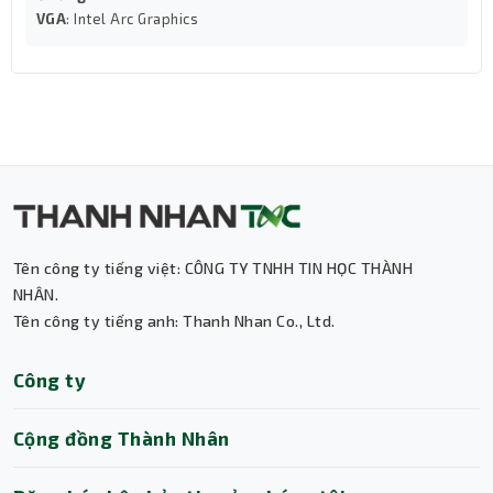
các nhà thiết kế và chuyên gia thị giác máy tính.
VGA
: Intel Arc Graphics
Tên công ty tiếng việt: CÔNG TY TNHH TIN HỌC THÀNH
NHÂN.
Tên công ty tiếng anh: Thanh Nhan Co., Ltd.
Thành Nhân TNC
Công ty
Trợ lý AI • Phản hồi tức thì
Cộng đồng Thành Nhân
Thiết kế Full Tower – Tối ưu cho hiệu năng
cực đại