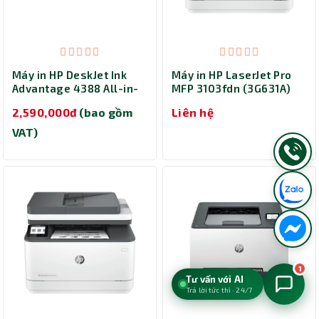
Máy in HP DeskJet Ink
Máy in HP LaserJet Pro
Advantage 4388 All-in-
MFP 3103fdn (3G631A)
One (AJ4W7B) - In phun
2,590,000đ
(bao gồm
Liên hệ
màu đa năng
VAT)
1
Tư vấn với AI
Trả lời tức thì · 24/7