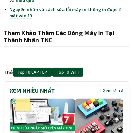
và hiệu quả
Nguyên nhân và cách sửa lỗi máy in không in được 2
mặt win 10
Tham Khảo Thêm Các Dòng Máy In Tại
Thành Nhân TNC
Thẻ
Top 10 LAPTOP
Top 10 WIFI
XEM NHIỀU NHẤT
Xem tất cả