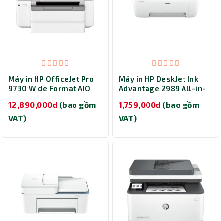
Máy in HP OfficeJet Pro
Máy in HP DeskJet Ink
9730 Wide Format AIO
Advantage 2989 All-in-
(537P5C)
One (A24J7B) - In phun
12,890,000đ
(bao gồm
1,759,000đ
(bao gồm
màu đa năng
Thành Nhân TNC
VAT)
VAT)
Trợ lý AI • Phản hồi tức thì