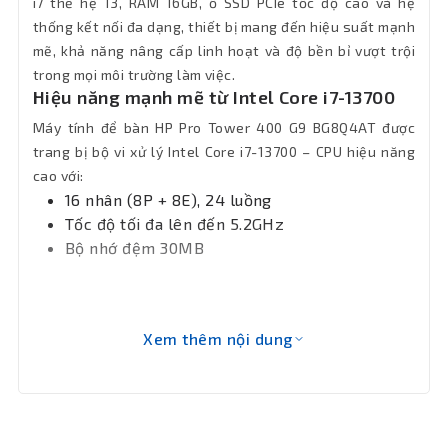
i7 thế hệ 13, RAM 16GB, ổ SSD PCIe tốc độ cao và hệ
mạng LAN
thống kết nối đa dạng, thiết bị mang đến hiệu suất mạnh
mẽ, khả năng nâng cấp linh hoạt và độ bền bỉ vượt trội
Bluetooth
5.3
trong mọi môi trường làm việc.
Hiệu năng mạnh mẽ từ Intel Core i7-13700
Phân loại
Tower
Máy tính để bàn HP Pro Tower 400 G9 BG8Q4AT được
trang bị bộ vi xử lý Intel Core i7-13700 – CPU hiệu năng
Cổng xuất
HDMI
hình
cao với:
16 nhân (8P + 8E), 24 luồng
Tốc độ tối đa lên đến 5.2GHz
3 x USB 3.2 Gen 2 Type-A, 1 x USB 3.2
Gen 2 Type-C, 1 x
Bộ nhớ đệm 30MB
Headphone/Microphone combo audio
Cổng kết
jack. 2 x USB 2.0 Type-A, 3 x USB 3.2
Gen 1 Type-A, 1 x DisplayPort, 1 x HDMI,
nối
1 x VGA, 1 x RJ45 (LAN), 1 x Audio-out, 1
Xem thêm nội dung
x PCI, 1 x PCIe X1, 1 x PCIe X16, 1 x M. 2
2230 (with WLAN), 3 x SATA
Windows 11 Home Single Language 64-
OS
bit