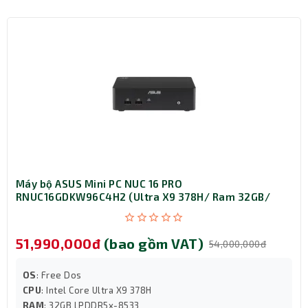
Cổng USB: 3 x USB 3.2 Gen 2 Type-A, 1 x USB
3.2 Gen 2 Type-C, 3 x USB 3.2 Gen 1 Type-A, 2
x USB 2.0 Type-A
Cổng hiển thị: HDMI, DisplayPort, VGA
Cổng mạng & âm thanh: RJ45 LAN,
Headphone/Mic combo, Audio-out
Khe mở rộng: PCI, PCIe X1, PCIe X16, 3 x SATA,
M.2 2230 (with WLAN)
Máy bộ ASUS Mini PC NUC 16 PRO
RNUC16GDKW96C4H2 (Ultra X9 378H/ Ram 32GB/
SSD 1TB/ Windows 11 Home/ 3Y)
51,990,000đ
(bao gồm VAT)
54,000,000đ
OS
: Free Dos
CPU
: Intel Core Ultra X9 378H
RAM
: 32GB LPDDR5x-8533