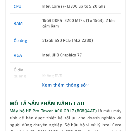
CPU
Intel Core i7-13700 up to 5.20 GHz
16GB DDR4-3200 MT/s (1 x 16GB), 2 khe
RAM
cắm Ram
Ổ cứng
512GB SSD PCIe (M.2 2280)
VGA
Intel UHD Graphics 77
Ổ đĩa
quang
Không DVD
(DVD)
Xem thêm thông số
Keyboard
Bàn phím + Chuột HP có dây cổng USB
MÔ TẢ SẢN PHẨM NÂNG CAO
Máy bộ HP Pro Tower 400 G9 i7 (BG8Q4AT)
là mẫu máy
Wifi
802.11 ax
tính để bàn được thiết kế tối ưu cho doanh nghiệp và
người dùng chuyên nghiệp. Sở hữu bộ vi xử lý Intel Core
Kết nối
10/100/1000 Mbps