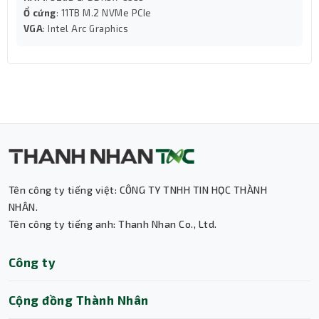
Ổ cứng
: 11TB M.2 NVMe PCIe
VGA
: Intel Arc Graphics
Ngoài ra, máy còn tích hợp Wi-Fi 6 (802.11ax) tốc độ cao,
kết nối internet ổn định không cần dây mạng, rất phù
hợp cho môi trường làm việc linh hoạt, văn phòng mở
hoặc làm việc từ xa.
Thiết kế tower tối ưu không gian, dễ nâng
cấp
Tên công ty tiếng việt: CÔNG TY TNHH TIN HỌC THÀNH
NHÂN.
Thuộc dòng máy dạng Tower tiêu chuẩn, sản phẩm có
Tên công ty tiếng anh: Thanh Nhan Co., Ltd.
kích thước gọn gàng 15.5 x 30.8 x 33.7 cm, phù hợp với
nhiều vị trí lắp đặt như bàn làm việc, tủ rack, hoặc góc
Thành Nhân TNC
Công ty
máy in – tiết kiệm diện tích, dễ bố trí trong văn phòng.
Trợ lý AI • Phản hồi tức thì
Khả năng mở rộng linh kiện rất dễ dàng nhờ khung máy
thoáng, hỗ trợ nhiều khe cắm, phù hợp với người dùng
Cộng đồng Thành Nhân
muốn nâng cấp sau này (card đồ họa, thêm ổ cứng, card