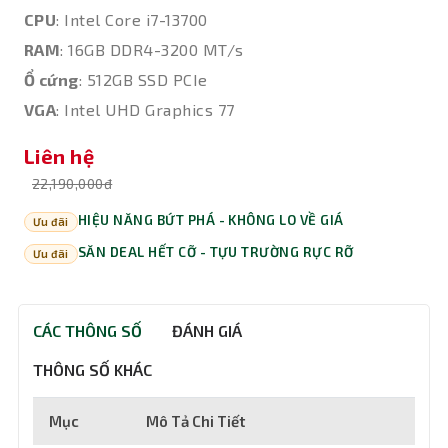
CPU
: Intel Core i7-13700
RAM
: 16GB DDR4-3200 MT/s
Ổ cứng
: 512GB SSD PCIe
VGA
: Intel UHD Graphics 77
Liên hệ
22,190,000đ
HIỆU NĂNG BỨT PHÁ - KHÔNG LO VỀ GIÁ
Ưu đãi
SĂN DEAL HẾT CỠ - TỰU TRƯỜNG RỰC RỠ
Ưu đãi
CÁC THÔNG SỐ
ĐÁNH GIÁ
THÔNG SỐ KHÁC
Mục
Mô Tả Chi Tiết