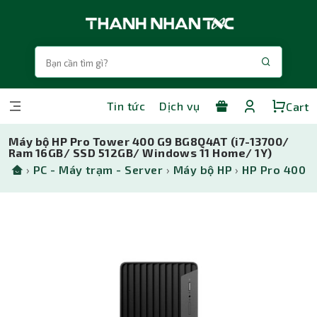
Tin tức
Dịch vụ
Cart
Máy bộ HP Pro Tower 400 G9 BG8Q4AT (i7-13700/
Ram 16GB/ SSD 512GB/ Windows 11 Home/ 1Y)
›
PC - Máy trạm - Server
›
Máy bộ HP
›
HP Pro 400