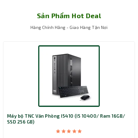
Phụ kiện
Full box
kèm theo
Sản Phẩm Hot Deal
Hàng Chính Hãng - Giao Hàng Tận Nơi
Kích
15.5cm x 30.8cm x 33.7cm (W x D x H)
thước
Khối
5.31 kg
lượng
Bộ xử lý này có khả năng xử lý mượt mà các tác vụ nặng
Bảo hành
12 tháng
như: xử lý dữ liệu lớn, lập trình chuyên sâu, thiết kế kỹ
thuật, phân tích tài chính hoặc chạy đa nhiệm nhiều
phần mềm đồng thời. Đây là lựa chọn lý tưởng cho các
văn phòng kỹ thuật, IT, marketing hoặc doanh nghiệp có
khối lượng công việc cao.
RAM 16GB DDR4 & SSD 512GB – Tăng tốc
Máy bộ TNC Văn Phòng I5410 (I5 10400/ Ram 16GB/
toàn hệ thống
SSD 256 GB)
Máy được trang bị RAM 16GB DDR4-3200MHz, cho phép
vận hành ổn định với nhiều ứng dụng nặng cùng lúc. Với